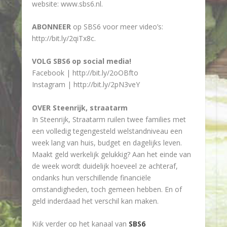
website: www.sbs6.nl.
ABONNEER
op SBS6 voor meer video’s:
http://bit.ly/2qiTx8c.
VOLG SBS6 op social media!
Facebook | http://bit.ly/2oOBfto
Instagram | http://bit.ly/2pN3veY
OVER Steenrijk, straatarm
In Steenrijk, Straatarm ruilen twee families met
een volledig tegengesteld welstandniveau een
week lang van huis, budget en dagelijks leven.
Maakt geld werkelijk gelukkig? Aan het einde van
de week wordt duidelijk hoeveel ze achteraf,
ondanks hun verschillende financiële
omstandigheden, toch gemeen hebben. En of
geld inderdaad het verschil kan maken.
Kijk verder op het kanaal van
SBS6