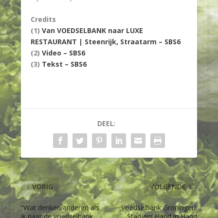
Credits
(1)
Van VOEDSELBANK naar LUXE
RESTAURANT | Steenrijk, Straatarm – SBS6
(2)
Video – SBS6
(3)
Tekst – SBS6
DEEL:
VORIG
VOLGENDE
“Wat denken anderen als
Voedselbank Groningen:
ik naar de voedselbank
Stadjers Hand in Hand