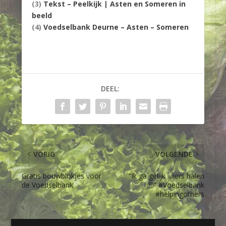
(3)
Tekst – Peelkijk | Asten en Someren in
beeld
(4)
Voedselbank Deurne – Asten – Someren
DEEL:
VORIG
VOLGENDE
Gratis bouwblokjes voor
“Ik ga gelijk luiers halen
de Voedselbank
🥺” #Voedselbank
#helpingothers