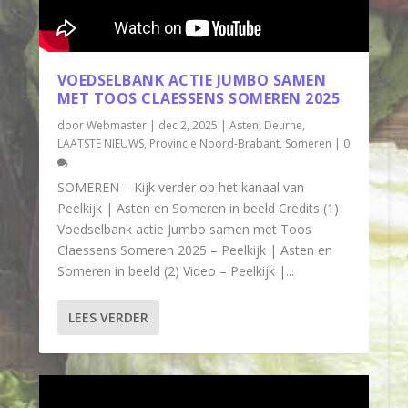
VOEDSELBANK ACTIE JUMBO SAMEN
MET TOOS CLAESSENS SOMEREN 2025
door
Webmaster
|
dec 2, 2025
|
Asten
,
Deurne
,
LAATSTE NIEUWS
,
Provincie Noord-Brabant
,
Someren
|
0
SOMEREN – Kijk verder op het kanaal van
Peelkijk | Asten en Someren in beeld Credits (1)
Voedselbank actie Jumbo samen met Toos
Claessens Someren 2025 – Peelkijk | Asten en
Someren in beeld (2) Video – Peelkijk |...
LEES VERDER