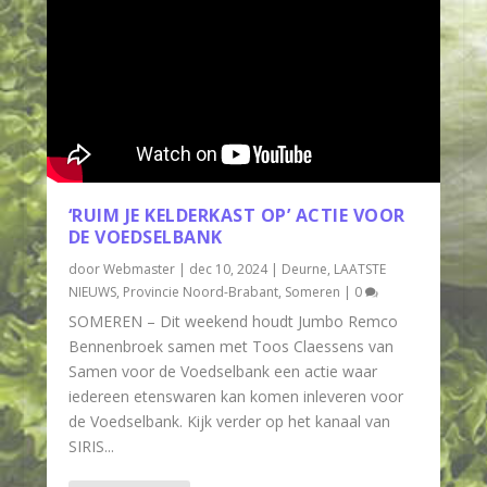
‘RUIM JE KELDERKAST OP’ ACTIE VOOR
DE VOEDSELBANK
door
Webmaster
|
dec 10, 2024
|
Deurne
,
LAATSTE
NIEUWS
,
Provincie Noord-Brabant
,
Someren
|
0
SOMEREN – Dit weekend houdt Jumbo Remco
Bennenbroek samen met Toos Claessens van
Samen voor de Voedselbank een actie waar
iedereen etenswaren kan komen inleveren voor
de Voedselbank. Kijk verder op het kanaal van
SIRIS...