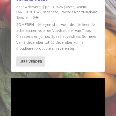
door
Webmaster
|
jan 13, 2026
|
Asten
,
Deurne
,
LAATSTE NIEUWS
,
Nederland
,
Provincie Noord-Brabant
,
Someren
|
0
SOMEREN – Morgen start voor de 11e keer de
actie ‘samen voor de Voedselbank’ van Toos
Claessens en Jumbo Speelheuvelstraat Someren
Van 8 december tot 20 december kun je
(houdbare) producten inleveren bij...
LEES VERDER