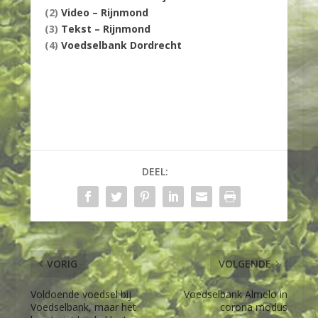
(2)
Video – Rijnmond
(3)
Tekst – Rijnmond
(4)
Voedselbank Dordrecht
DEEL:
VORIG
VOLGENDE
Voldoende voedsel bij
Voedselbank Almelo in
Voedselbank, maar het
corona modus