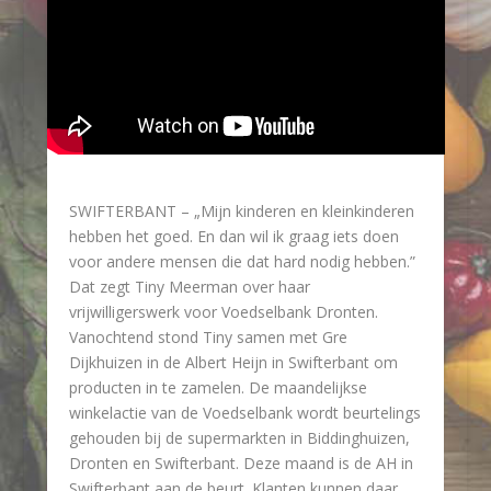
SWIFTERBANT – „Mijn kinderen en kleinkinderen
hebben het goed. En dan wil ik graag iets doen
voor andere mensen die dat hard nodig hebben.”
Dat zegt Tiny Meerman over haar
vrijwilligerswerk voor Voedselbank Dronten.
Vanochtend stond Tiny samen met Gre
Dijkhuizen in de Albert Heijn in Swifterbant om
producten in te zamelen. De maandelijkse
winkelactie van de Voedselbank wordt beurtelings
gehouden bij de supermarkten in Biddinghuizen,
Dronten en Swifterbant. Deze maand is de AH in
Swifterbant aan de beurt. Klanten kunnen daar