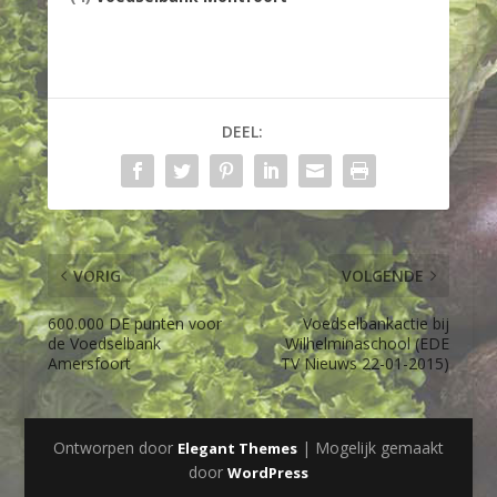
DEEL:
VORIG
VOLGENDE
600.000 DE punten voor
Voedselbankactie bij
de Voedselbank
Wilhelminaschool (EDE
Amersfoort
TV Nieuws 22-01-2015)
Ontworpen door
| Mogelijk gemaakt
Elegant Themes
door
WordPress