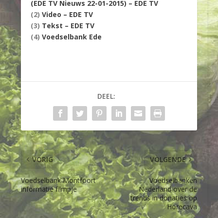
(EDE TV Nieuws 22-01-2015) – EDE TV
(2)
Video – EDE TV
(3)
Tekst – EDE TV
(4)
Voedselbank Ede
DEEL:
VORIG
VOLGENDE
Voedselbank Montfoort
Voedselbanken
informatie filmpje
Nederland over de
trends in donaties op
Horecava