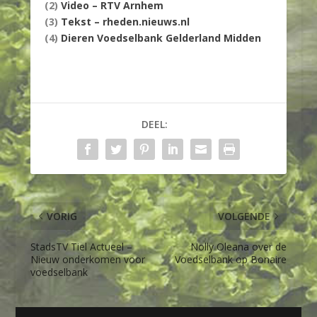
(2)
Video – RTV Arnhem
(3)
Tekst – rheden.nieuws.nl
(4)
Dieren Voedselbank Gelderland Midden
DEEL:
VORIG
VOLGENDE
StadsTV Tiel Actueel –
Nolly Oleana over de
Nieuw onderkomen voor
Voedselbank op Bonaire
voedselbank