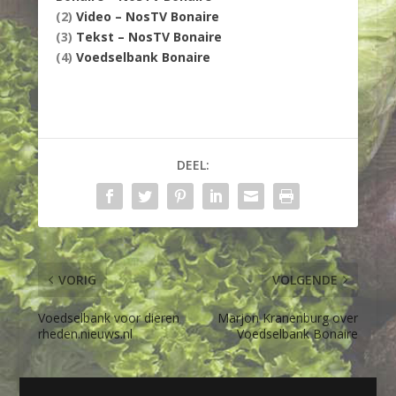
(2)
Video – NosTV Bonaire
(3)
Tekst – NosTV Bonaire
(4)
Voedselbank Bonaire
DEEL:
VORIG
VOLGENDE
Voedselbank voor dieren
Marjon Kranenburg over
rheden.nieuws.nl
Voedselbank Bonaire