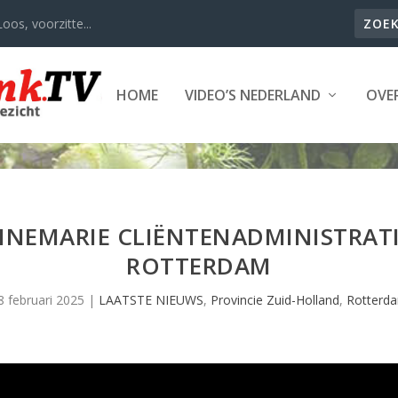
oos, voorzitte...
HOME
VIDEO’S NEDERLAND
OVER
ANNEMARIE CLIËNTENADMINISTRAT
ROTTERDAM
8 februari 2025
|
LAATSTE NIEUWS
,
Provincie Zuid-Holland
,
Rotterd