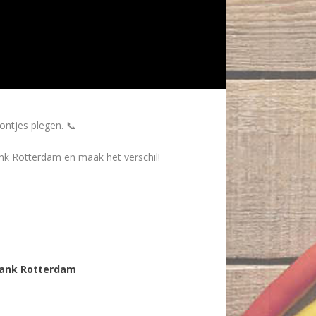
ontjes plegen. 📞
bank Rotterdam en maak het verschil!
bank Rotterdam