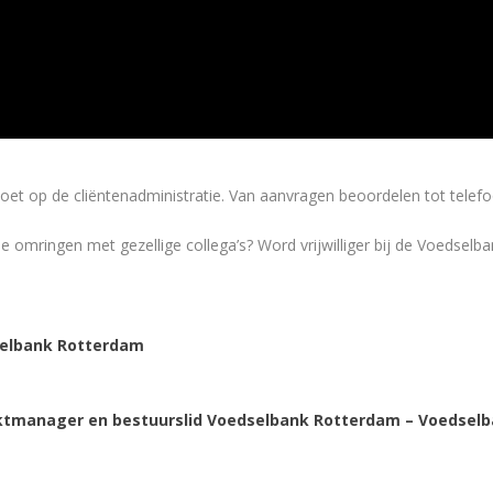
et op de cliëntenadministratie. Van aanvragen beoordelen tot telefo
e je omringen met gezellige collega’s? Word vrijwilliger bij de Voedsel
elbank Rotterdam
rktmanager en bestuurslid Voedselbank Rotterdam – Voedsel