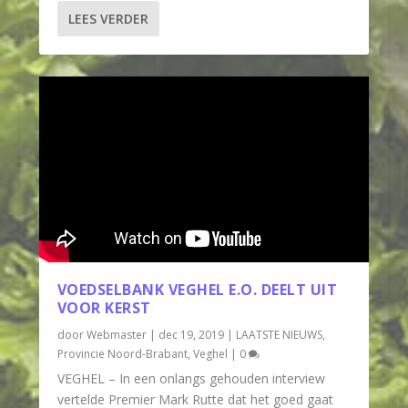
LEES VERDER
VOEDSELBANK VEGHEL E.O. DEELT UIT
VOOR KERST
door
Webmaster
|
dec 19, 2019
|
LAATSTE NIEUWS
,
Provincie Noord-Brabant
,
Veghel
|
0
VEGHEL – In een onlangs gehouden interview
vertelde Premier Mark Rutte dat het goed gaat