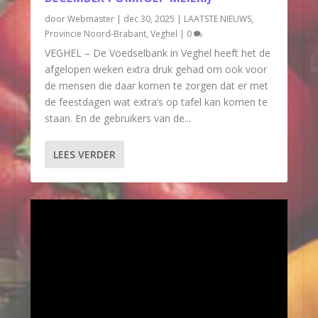
door
Webmaster
|
dec 30, 2025
|
LAATSTE NIEUWS
,
Provincie Noord-Brabant
,
Veghel
|
0
VEGHEL – De Voedselbank in Veghel heeft het de
afgelopen weken extra druk gehad om ook voor
de mensen die daar komen te zorgen dat er met
de feestdagen wat extra’s op tafel kan komen te
staan. En de gebruikers van de...
LEES VERDER