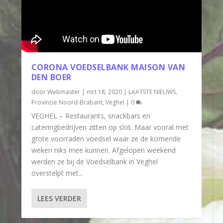
CORONA VOEDSELBANK MAISON VAN
DEN BOER
door
Webmaster
|
mrt 18, 2020
|
LAATSTE NIEUWS
,
Provincie Noord-Brabant
,
Veghel
|
0
VEGHEL – Restaurants, snackbars en
cateringbedrijven zitten op slot. Maar vooral met
grote voorraden voedsel waar ze de komende
weken niks mee kunnen. Afgelopen weekend
werden ze bij de Voedselbank in Veghel
overstelpt met...
LEES VERDER