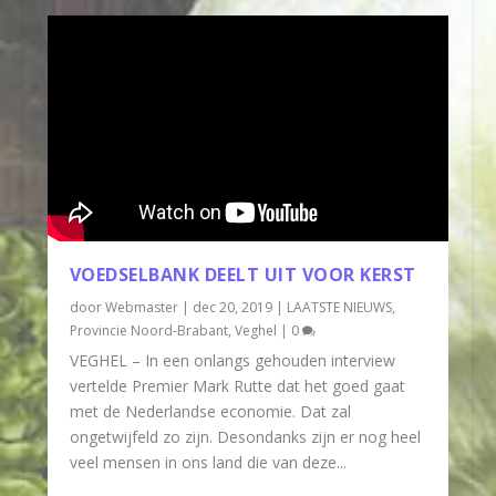
VOEDSELBANK DEELT UIT VOOR KERST
door
Webmaster
|
dec 20, 2019
|
LAATSTE NIEUWS
,
Provincie Noord-Brabant
,
Veghel
|
0
VEGHEL – In een onlangs gehouden interview
vertelde Premier Mark Rutte dat het goed gaat
met de Nederlandse economie. Dat zal
ongetwijfeld zo zijn. Desondanks zijn er nog heel
veel mensen in ons land die van deze...