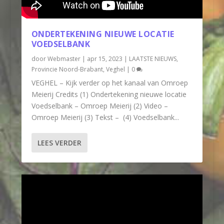
ONDERTEKENING NIEUWE LOCATIE
VOEDSELBANK
door
Webmaster
|
apr 15, 2023
|
LAATSTE NIEUWS
,
Provincie Noord-Brabant
,
Veghel
|
0
VEGHEL – Kijk verder op het kanaal van Omroep
Meierij Credits (1) Ondertekening nieuwe locatie
Voedselbank – Omroep Meierij (2) Video –
Omroep Meierij (3) Tekst – (4) Voedselbank...
LEES VERDER