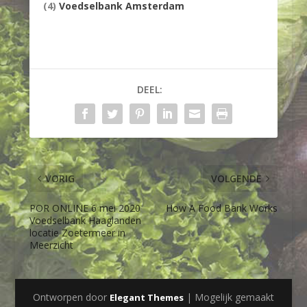
(4)
Voedselbank Amsterdam
DEEL:
VORIG
VOLGENDE
POR ONLINE 6 mei 2020
How A Food Bank Works
Voedselbank Haaglanden
locatie Zoetermeer in
Meerzicht
Ontworpen door
| Mogelijk gemaakt
Elegant Themes