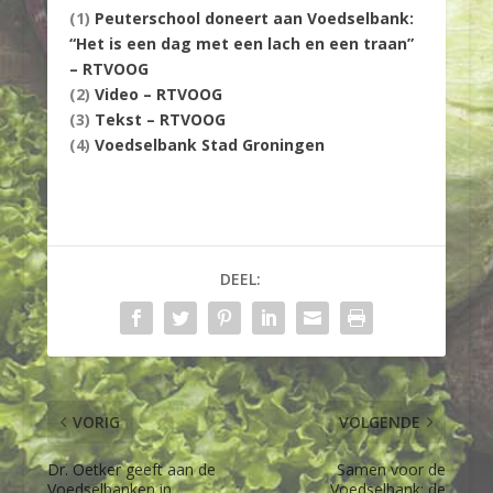
(1)
Peuterschool doneert aan Voedselbank:
“Het is een dag met een lach en een traan”
– RTVOOG
(2)
Video – RTVOOG
(3)
Tekst – RTVOOG
(4)
Voedselbank Stad Groningen
DEEL:
VORIG
VOLGENDE
Dr. Oetker geeft aan de
Samen voor de
Voedselbanken in
Voedselbank: de