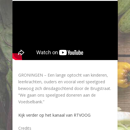
GRONINGEN – Een lange optocht van kinderen,
leerkrachten, ouders en vooral veel speelgoed
bewoog zich dinsdagochtend door de Brugstraat.
“We gaan ons speelgoed doneren aan de
Voedselbank.”
Kijk verder op het kanaal van RTVOOG
Credits