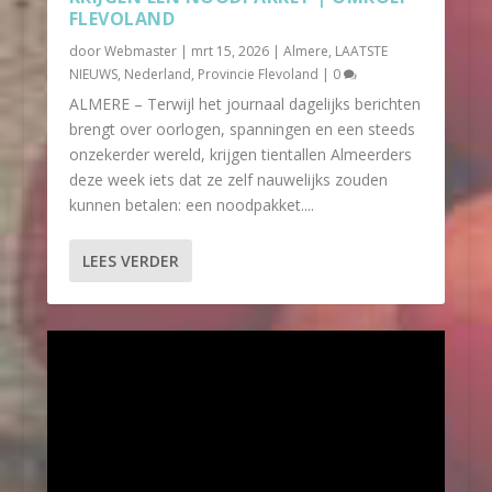
FLEVOLAND
door
Webmaster
|
mrt 15, 2026
|
Almere
,
LAATSTE
NIEUWS
,
Nederland
,
Provincie Flevoland
|
0
ALMERE – Terwijl het journaal dagelijks berichten
brengt over oorlogen, spanningen en een steeds
onzekerder wereld, krijgen tientallen Almeerders
deze week iets dat ze zelf nauwelijks zouden
kunnen betalen: een noodpakket....
LEES VERDER