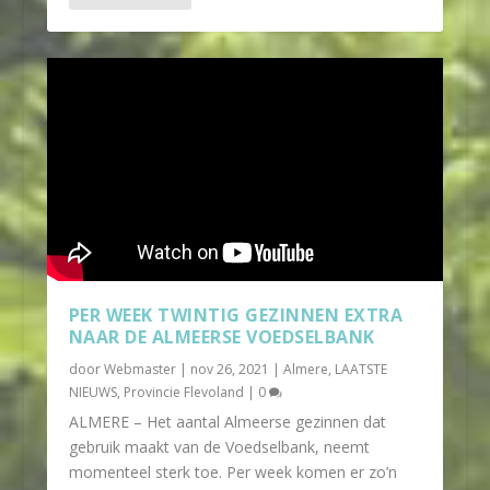
PER WEEK TWINTIG GEZINNEN EXTRA
NAAR DE ALMEERSE VOEDSELBANK
door
Webmaster
|
nov 26, 2021
|
Almere
,
LAATSTE
NIEUWS
,
Provincie Flevoland
|
0
ALMERE – Het aantal Almeerse gezinnen dat
gebruik maakt van de Voedselbank, neemt
momenteel sterk toe. Per week komen er zo’n