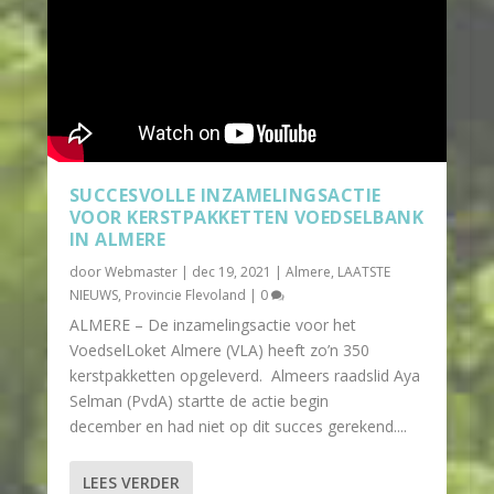
SUCCESVOLLE INZAMELINGSACTIE
VOOR KERSTPAKKETTEN VOEDSELBANK
IN ALMERE
door
Webmaster
|
dec 19, 2021
|
Almere
,
LAATSTE
NIEUWS
,
Provincie Flevoland
|
0
ALMERE – De inzamelingsactie voor het
VoedselLoket Almere (VLA) heeft zo’n 350
kerstpakketten opgeleverd. Almeers raadslid Aya
Selman (PvdA) startte de actie begin
december en had niet op dit succes gerekend....
LEES VERDER