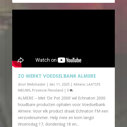
ZO WERKT VOEDSELBANK ALMERE
door
Webmaster
|
dec 11, 2025
|
Almere
,
LAATSTE
NIEUWS
,
Provincie Flevoland
|
0
ALMERE – Met ‘De Pot 2000’ wil Echnaton 2000
houdbare producten ophalen voor Voedselbank
Almere. Voor elk product draait Echnaton FM een
verzoeknummer. Help mee en kom langs!
Woensdag 17, donderdag 18 en...