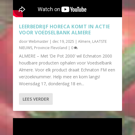
LEERBEDRIJF HORECA KOMT IN ACTIE
VOOR VOEDSELBANK ALMERE
door
Webmaster
|
dec 19, 2025
|
Almere
,
LAATSTE
NIEUWS
,
Provincie Flevoland
|
0
ALMERE – Met ‘De Pot 2000’ wil Echnaton 2000
houdbare producten ophalen voor Voedselbank
Almere. Voor elk product draait Echnaton FM een
verzoeknummer. Help mee en kom langs!
Woensdag 17, donderdag 18 en...
LEES VERDER