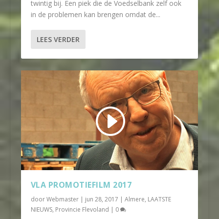
twintig bij. Een piek die de Voedselbank zelf ook
in de problemen kan brengen omdat de...
LEES VERDER
VLA PROMOTIEFILM 2017
door
Webmaster
|
jun 28, 2017
|
Almere
,
LAATSTE
NIEUWS
,
Provincie Flevoland
|
0