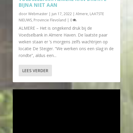
BIJNA NIET AAN
door
Webmaster
|
jun 17, 2022
|
Almere
,
LAATSTE
NIEUWS
,
Provincie Flevoland
|
0
ALMERE – Het is ongekend druk bij de
Voedselbank in Almere Haven. De laatste paar
weken staan er ’s morgens zelfs wachtrijen op
locatie De Steiger. “We werken ons een slag in de
rondte”, aldus een...
LEES VERDER