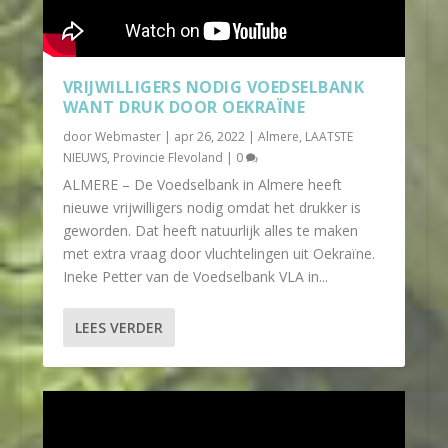
VRIJWILLIGERS NODIG VOEDSELBANK
WANT DRUK DOOR OEKRAÏNE
door
Webmaster
|
apr 26, 2022
|
Almere
,
LAATSTE
NIEUWS
,
Provincie Flevoland
|
0
ALMERE – De Voedselbank in Almere heeft
nieuwe vrijwilligers nodig omdat het drukker is
geworden. Dat heeft natuurlijk alles te maken
met extra vraag door vluchtelingen uit Oekraïne.
Ineke Petter van de Voedselbank VLA in...
LEES VERDER