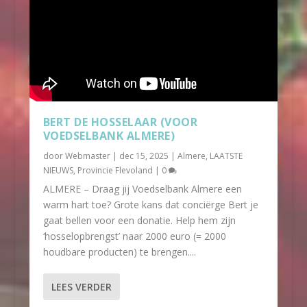
BERT DE HOSSELAAR (VOOR
VOEDSELBANK ALMERE)
door
Webmaster
|
dec 15, 2025
|
Almere
,
LAATSTE
NIEUWS
,
Provincie Flevoland
|
0
ALMERE – Draag jij Voedselbank Almere een
warm hart toe? Grote kans dat conciërge Bert je
gaat bellen voor een donatie. Help hem zijn
‘hosselopbrengst’ naar 2000 euro (= 2000
houdbare producten) te brengen....
LEES VERDER